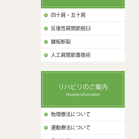
四十肩・五十肩
反復性肩関節脱臼
腱板断裂
人工肩関節置換術
リハビリのご案内
Hospital information
物理療法について
運動療法について