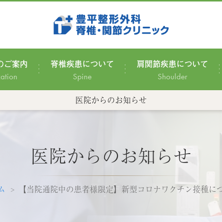
のご案内
脊椎疾患について
肩関節疾患について
zation
Spine
Shoulder
医院からのお知らせ
医院からのお知らせ
ム
【当院通院中の患者様限定】新型コロナワクチン接種に