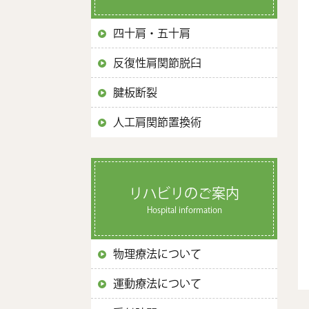
四十肩・五十肩
反復性肩関節脱臼
腱板断裂
人工肩関節置換術
リハビリのご案内
Hospital information
物理療法について
運動療法について