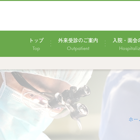
トップ
外来受診のご案内
入院・面会
Top
Outpatient
Hospitali
ホー