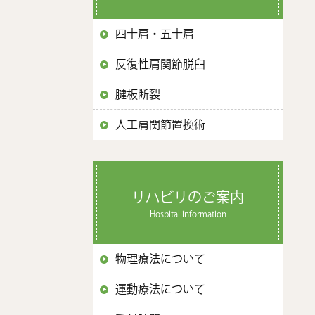
四十肩・五十肩
反復性肩関節脱臼
腱板断裂
人工肩関節置換術
リハビリのご案内
Hospital information
物理療法について
運動療法について