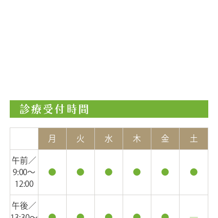
診療受付時間
月
火
水
木
金
土
午前／
9:00〜
●
●
●
●
●
●
12:00
午後／
13:30〜
●
●
●
●
●
―